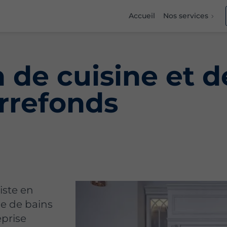
Accueil
Nos services
de cuisine et de
errefonds
iste en
le de bains
eprise