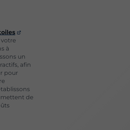
oiles
 votre
ns à
issons un
actifs, afin
ur pour
re
tablissons
ermettent de
ûts