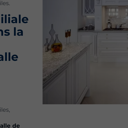
les.
liale
ns la
alle
les,
alle de