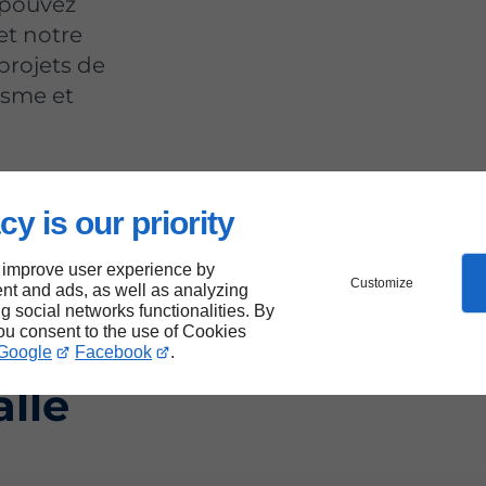
 pouvez
et notre
projets de
isme et
cy is our priority
 improve user experience by
Customize
nt and ads, as well as analyzing
 la
ng social networks functionalities. By
you consent to the use of Cookies
Google
Facebook
.
alle