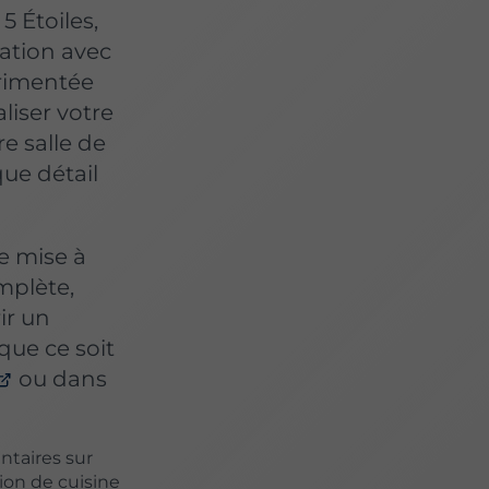
 Étoiles,
ation avec
érimentée
aliser votre
re salle de
que détail
e mise à
mplète,
ir un
 que ce soit
ou dans
taires sur
ion de cuisine