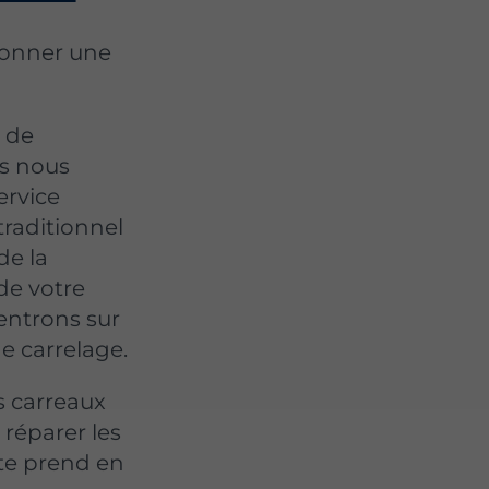
donner une
 de
s nous
ervice
 traditionnel
de la
de votre
entrons sur
de carrelage.
s carreaux
 réparer les
te prend en